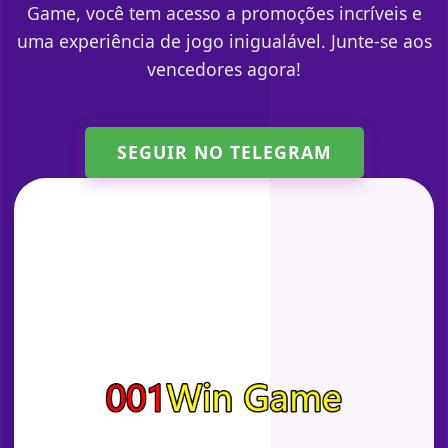
Game, você tem acesso a promoções incríveis e
uma experiência de jogo inigualável. Junte-se aos
vencedores agora!
SEGUIR NO TELEGRAM