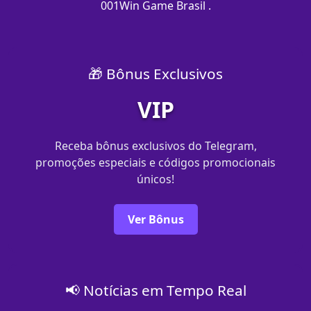
001Win Game Brasil .
🎁 Bônus Exclusivos
VIP
Receba bônus exclusivos do Telegram,
promoções especiais e códigos promocionais
únicos!
Ver Bônus
📢 Notícias em Tempo Real