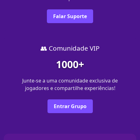
Falar Suporte
👥 Comunidade VIP
1000+
Junte-se a uma comunidade exclusiva de
jogadores e compartilhe experiências!
Entrar Grupo