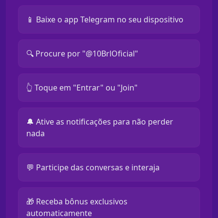
📱 Baixe o app Telegram no seu dispositivo
🔍 Procure por "@10BrlOficial"
👆 Toque em "Entrar" ou "Join"
🔔 Ative as notificações para não perder
nada
💬 Participe das conversas e interaja
🎁 Receba bônus exclusivos
automaticamente