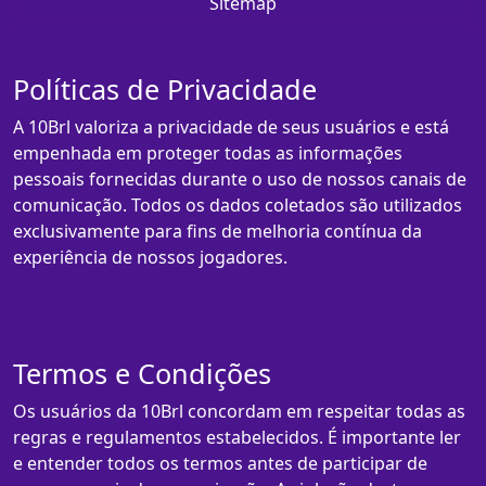
Sitemap
Políticas de Privacidade
A 10Brl valoriza a privacidade de seus usuários e está
empenhada em proteger todas as informações
pessoais fornecidas durante o uso de nossos canais de
comunicação. Todos os dados coletados são utilizados
exclusivamente para fins de melhoria contínua da
experiência de nossos jogadores.
Termos e Condições
Os usuários da 10Brl concordam em respeitar todas as
regras e regulamentos estabelecidos. É importante ler
e entender todos os termos antes de participar de