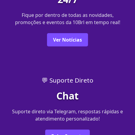
Fique por dentro de todas as novidades,
promoções e eventos da 10Brl em tempo real!
Ver Notícias
💬 Suporte Direto
Chat
Suporte direto via Telegram, respostas rápidas e
atendimento personalizado!