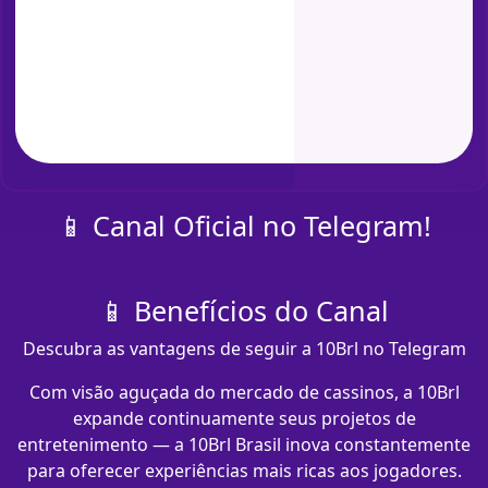
📱 Canal Oficial no Telegram!
📱 Benefícios do Canal
Descubra as vantagens de seguir a 10Brl no Telegram
Com visão aguçada do mercado de cassinos, a 10Brl
expande continuamente seus projetos de
entretenimento — a 10Brl Brasil inova constantemente
para oferecer experiências mais ricas aos jogadores.