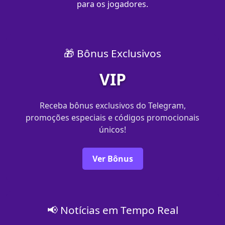
para os jogadores.
🎁 Bônus Exclusivos
VIP
Receba bônus exclusivos do Telegram,
promoções especiais e códigos promocionais
únicos!
Ver Bônus
📢 Notícias em Tempo Real