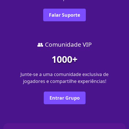
Falar Suporte
👥 Comunidade VIP
1000+
Junte-se a uma comunidade exclusiva de
jogadores e compartilhe experiências!
Entrar Grupo