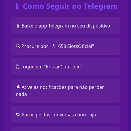
📱 Como Seguir no Telegram
📱 Baixe o app Telegram no seu dispositivo
🔍 Procure por "@1658 SlotsOficial"
👆 Toque em "Entrar" ou "Join"
🔔 Ative as notificações para não perder
nada
💬 Participe das conversas e interaja