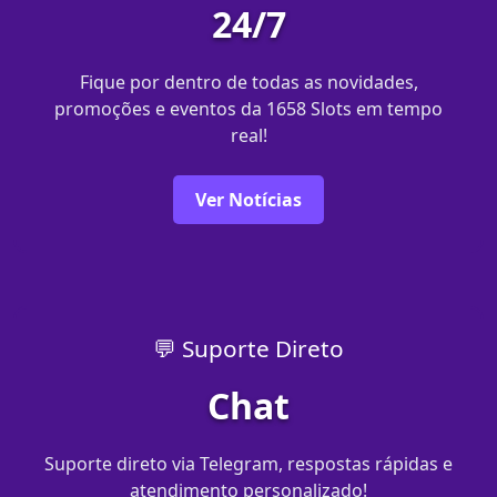
24/7
Fique por dentro de todas as novidades,
promoções e eventos da 1658 Slots em tempo
real!
Ver Notícias
💬 Suporte Direto
Chat
Suporte direto via Telegram, respostas rápidas e
atendimento personalizado!