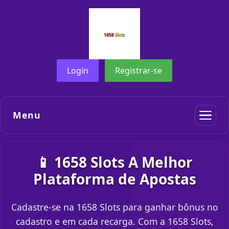
Login
Registrar-se
Menu
📱 1658 Slots A Melhor
Plataforma de Apostas
Cadastre-se na 1658 Slots para ganhar bônus no
cadastro e em cada recarga. Com a 1658 Slots,