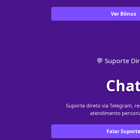
Ver Bônus
💬 Suporte Di
Cha
Suporte direto via Telegram, r
atendimento persona
Falar Suport