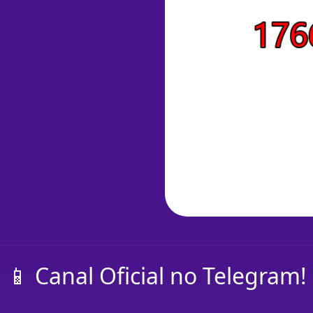
📱 Canal Oficial no Telegram!