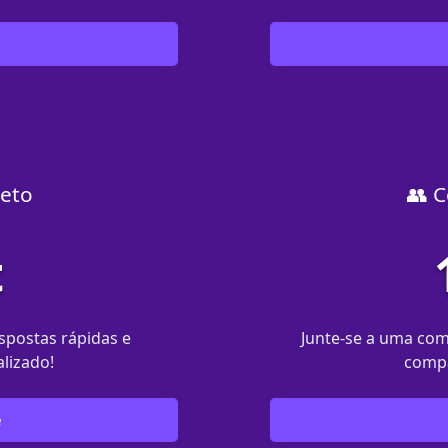
reto
👥 
t
espostas rápidas e
Junte-se a uma com
lizado!
compa
e