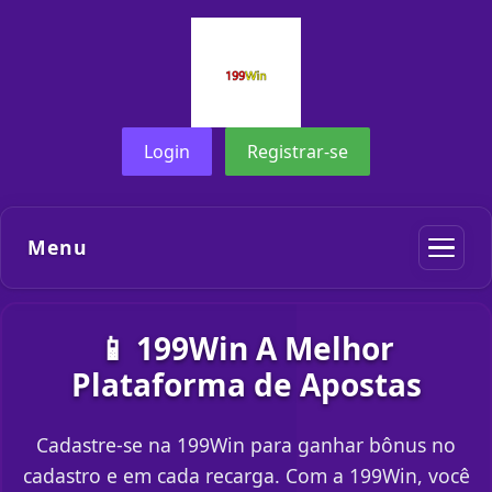
Login
Registrar-se
Menu
📱 199Win A Melhor
Plataforma de Apostas
Cadastre-se na 199Win para ganhar bônus no
cadastro e em cada recarga. Com a 199Win, você