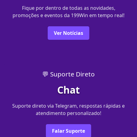
Fique por dentro de todas as novidades,
promoções e eventos da 199Win em tempo real!
Ver Notícias
💬 Suporte Direto
Chat
Suporte direto via Telegram, respostas rápidas e
atendimento personalizado!
Falar Suporte