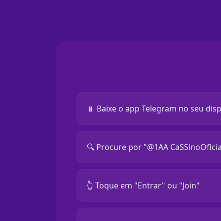
📱 Baixe o app Telegram no seu disp
🔍 Procure por "@1AA CaSSinoOficia
👆 Toque em "Entrar" ou "Join"