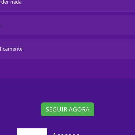
erder nada
a
aticamente
SEGUIR AGORA