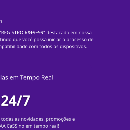
m
ão "REGISTRO R$+9~99" destacado em nossa
ntindo que você possa iniciar o processo de
patibilidade com todos os dispositivos.
cias em Tempo Real
24/7
e todas as novidades, promoções e
1AA CaSSino em tempo real!