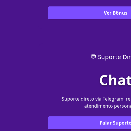
Ver Bônus
💬 Suporte Di
Cha
Suporte direto via Telegram, r
atendimento persona
Falar Suport