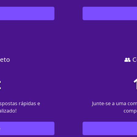
reto
👥 
t
espostas rápidas e
Junte-se a uma com
lizado!
compa
e