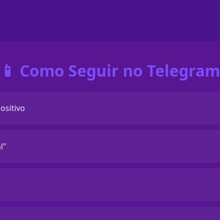
📱 Como Seguir no Telegram
ositivo
l"