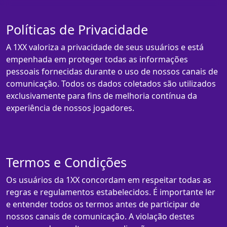
Políticas de Privacidade
A 1XX valoriza a privacidade de seus usuários e está
empenhada em proteger todas as informações
pessoais fornecidas durante o uso de nossos canais de
comunicação. Todos os dados coletados são utilizados
exclusivamente para fins de melhoria contínua da
experiência de nossos jogadores.
Termos e Condições
Os usuários da 1XX concordam em respeitar todas as
regras e regulamentos estabelecidos. É importante ler
e entender todos os termos antes de participar de
nossos canais de comunicação. A violação destes