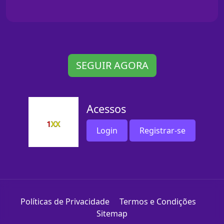
SEGUIR AGORA
Acessos
Login
Registrar-se
Políticas de Privacidade
Termos e Condições
Sitemap