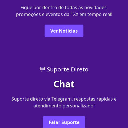
Fique por dentro de todas as novidades,
promoções e eventos da 1XX em tempo real!
Ver Notícias
💬 Suporte Direto
Chat
Suporte direto via Telegram, respostas rápidas e
atendimento personalizado!
Falar Suporte