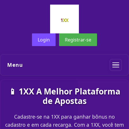
Login
Registrar-se
Menu
📱 1XX A Melhor Plataforma
de Apostas
Cadastre-se na 1XX para ganhar bônus no
cadastro e em cada recarga. Com a 1XX, você tem