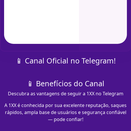
📱 Canal Oficial no Telegram!
📱 Benefícios do Canal
Descubra as vantagens de seguir a 1XX no Telegram
A 1XX é conhecida por sua excelente reputação, saques
rápidos, ampla base de usuários e segurança confiável
— pode confiar!