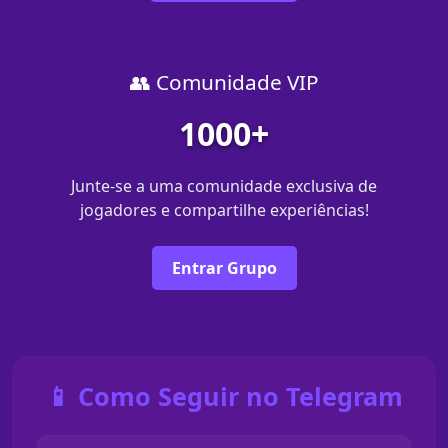
👥 Comunidade VIP
1000+
Junte-se a uma comunidade exclusiva de
jogadores e compartilhe experiências!
Entrar Grupo
📱 Como Seguir no Telegram