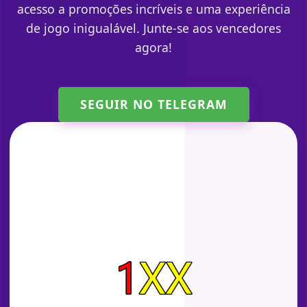
acesso a promoções incríveis e uma experiência
de jogo inigualável. Junte-se aos vencedores
agora!
SEGUIR NO TELEGRAM