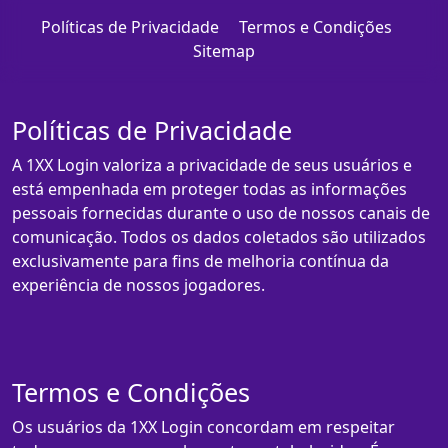
Políticas de Privacidade
Termos e Condições
Sitemap
Políticas de Privacidade
A 1XX Login valoriza a privacidade de seus usuários e
está empenhada em proteger todas as informações
pessoais fornecidas durante o uso de nossos canais de
comunicação. Todos os dados coletados são utilizados
exclusivamente para fins de melhoria contínua da
experiência de nossos jogadores.
Termos e Condições
Os usuários da 1XX Login concordam em respeitar