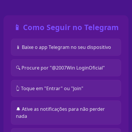
📱 Como Seguir no Telegram
📱 Baixe o app Telegram no seu dispositivo
🔍 Procure por "@2007Win LoginOficial"
👆 Toque em "Entrar" ou "Join"
🔔 Ative as notificações para não perder
nada