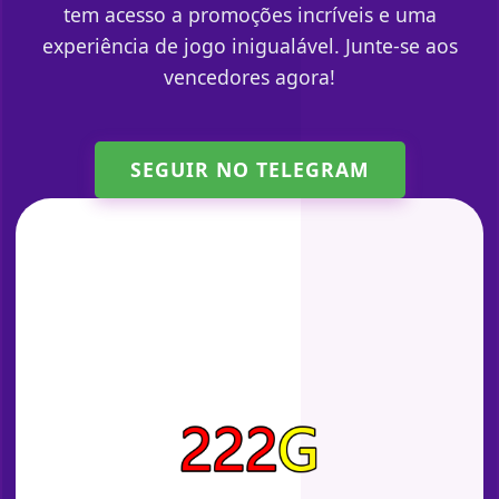
tem acesso a promoções incríveis e uma
experiência de jogo inigualável. Junte-se aos
vencedores agora!
SEGUIR NO TELEGRAM