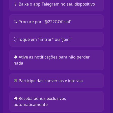
📱 Baixe o app Telegram no seu dispositivo
🔍 Procure por "@222GOficial"
👆 Toque em "Entrar" ou "Join"
🔔 Ative as notificações para não perder
nada
💬 Participe das conversas e interaja
🎁 Receba bônus exclusivos
automaticamente