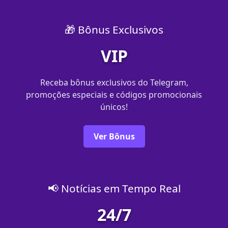
🎁 Bônus Exclusivos
VIP
Receba bônus exclusivos do Telegram,
promoções especiais e códigos promocionais
únicos!
Ver Bônus
📢 Notícias em Tempo Real
24/7