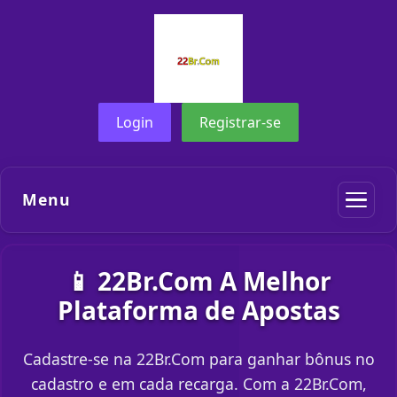
Login
Registrar-se
Menu
📱 22Br.Com A Melhor
Plataforma de Apostas
Cadastre-se na 22Br.Com para ganhar bônus no
cadastro e em cada recarga. Com a 22Br.Com,