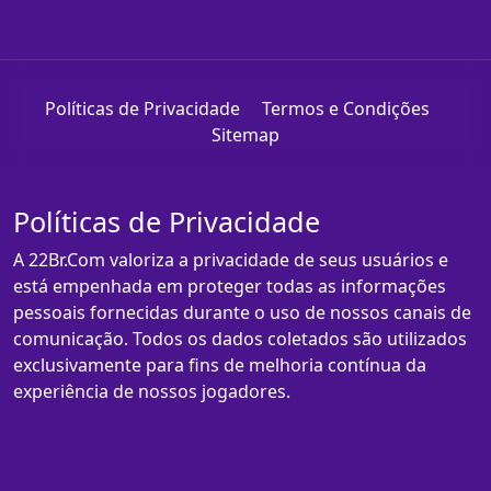
Políticas de Privacidade
Termos e Condições
Sitemap
Políticas de Privacidade
A 22Br.Com valoriza a privacidade de seus usuários e
está empenhada em proteger todas as informações
pessoais fornecidas durante o uso de nossos canais de
comunicação. Todos os dados coletados são utilizados
exclusivamente para fins de melhoria contínua da
experiência de nossos jogadores.