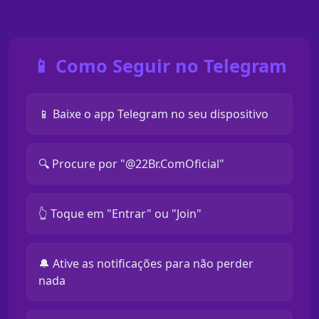
📱 Como Seguir no Telegram
📱 Baixe o app Telegram no seu dispositivo
🔍 Procure por "@22Br.ComOficial"
👆 Toque em "Entrar" ou "Join"
🔔 Ative as notificações para não perder
nada