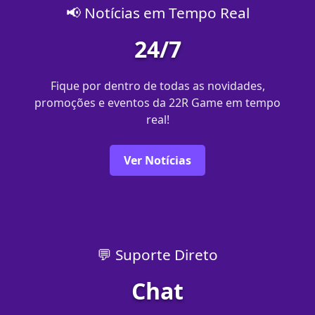
📢 Notícias em Tempo Real
24/7
Fique por dentro de todas as novidades,
promoções e eventos da 22R Game em tempo
real!
Ver Notícias
💬 Suporte Direto
Chat