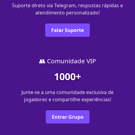
Suporte direto via Telegram, respostas rápidas e
atendimento personalizado!
Falar Suporte
👥 Comunidade VIP
1000+
Junte-se a uma comunidade exclusiva de
jogadores e compartilhe experiências!
Entrar Grupo