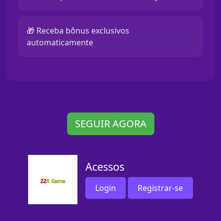
🎁 Receba bônus exclusivos
automaticamente
SEGUIR AGORA
Acessos
Login
Registrar-se