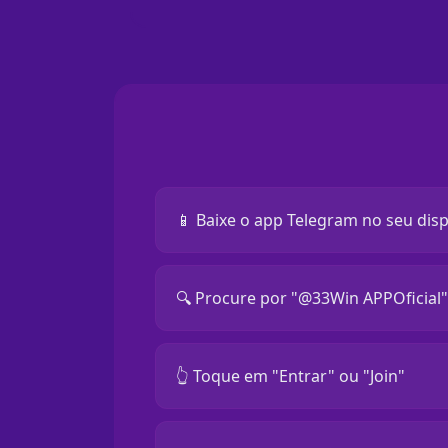
📱 Baixe o app Telegram no seu disp
🔍 Procure por "@33Win APPOficial"
👆 Toque em "Entrar" ou "Join"