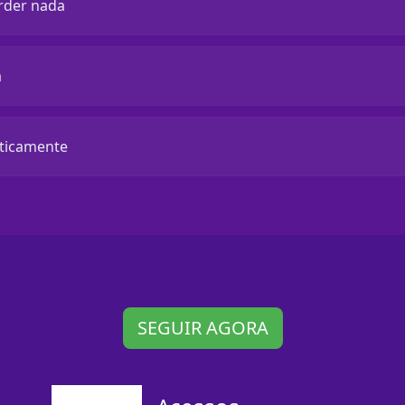
erder nada
a
aticamente
SEGUIR AGORA