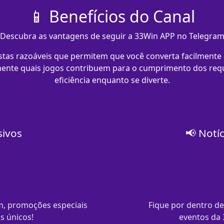
📱 Benefícios do Canal
Descubra as vantagens de seguir a 33Win APP no Telegra
ostas razoáveis que permitem que você converta facilmente
ente quais jogos contribuem para o cumprimento dos requi
eficiência enquanto se diverte.
sivos
📢 Notí
m, promoções especiais
Fique por dentro d
s únicos!
eventos da 