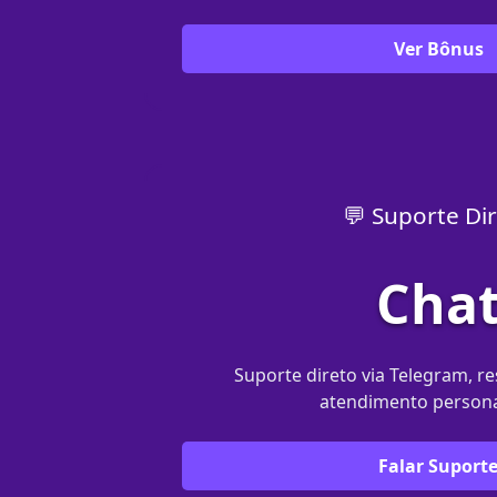
Ver Bônus
💬 Suporte Di
Cha
Suporte direto via Telegram, r
atendimento persona
Falar Suport