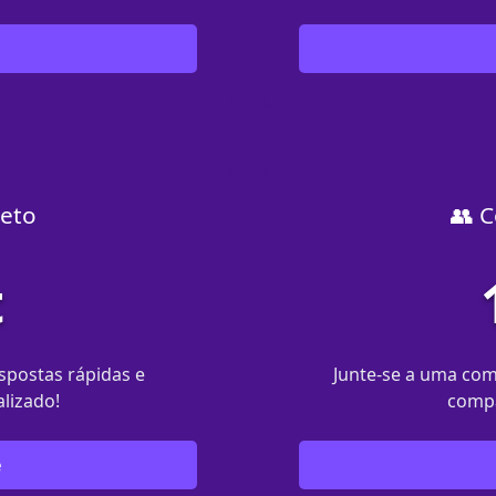
reto
👥 
t
espostas rápidas e
Junte-se a uma com
lizado!
compa
e