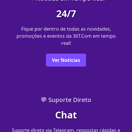
24/7
Fique por dentro de todas as novidades,
promoções e eventos da 36T.Com em tempo
real!
Ver Notícias
💬 Suporte Direto
Chat
Suporte direto via Telegram, respostas rápidas e