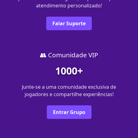
atendimento personalizado!
Falar Suporte
👥 Comunidade VIP
1000+
Junte-se a uma comunidade exclusiva de
jogadores e compartilhe experiências!
Entrar Grupo