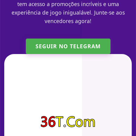
tem acesso a promoções incríveis e uma
experiência de jogo inigualável. Junte-se aos
vencedores agora!
SEGUIR NO TELEGRAM