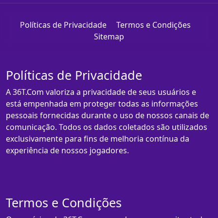
Políticas de Privacidade
Termos e Condições
Sitemap
Políticas de Privacidade
A 36T.Com valoriza a privacidade de seus usuários e
está empenhada em proteger todas as informações
pessoais fornecidas durante o uso de nossos canais de
comunicação. Todos os dados coletados são utilizados
exclusivamente para fins de melhoria contínua da
experiência de nossos jogadores.
Termos e Condições