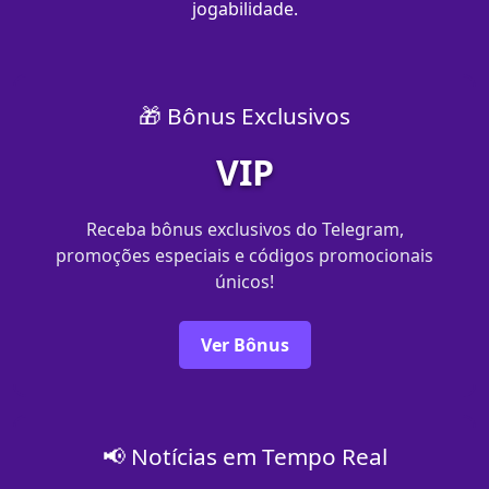
jogabilidade.
🎁 Bônus Exclusivos
VIP
Receba bônus exclusivos do Telegram,
promoções especiais e códigos promocionais
únicos!
Ver Bônus
📢 Notícias em Tempo Real