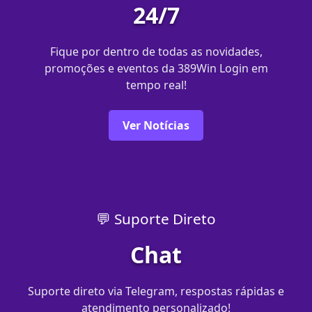
24/7
Fique por dentro de todas as novidades,
promoções e eventos da 389Win Login em
tempo real!
Ver Notícias
💬 Suporte Direto
Chat
Suporte direto via Telegram, respostas rápidas e
atendimento personalizado!