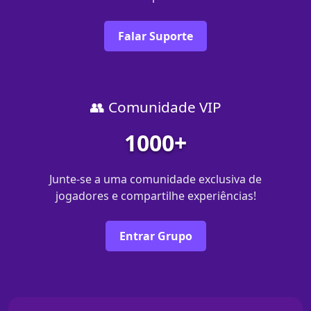
Falar Suporte
👥 Comunidade VIP
1000+
Junte-se a uma comunidade exclusiva de
jogadores e compartilhe experiências!
Entrar Grupo