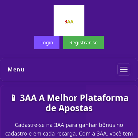
Login
Registrar-se
Menu
📱 3AA A Melhor Plataforma
de Apostas
Cadastre-se na 3AA para ganhar bônus no
cadastro e em cada recarga. Com a 3AA, você tem