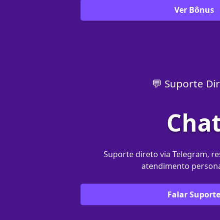
Ver Bônus
💬 Suporte Di
Cha
Suporte direto via Telegram, r
atendimento persona
Falar Suport