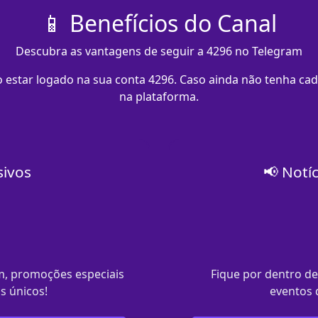
📱 Benefícios do Canal
Descubra as vantagens de seguir a 4296 no Telegram
io estar logado na sua conta 4296. Caso ainda não tenha cad
na plataforma.
sivos
📢 Notí
m, promoções especiais
Fique por dentro d
s únicos!
eventos 