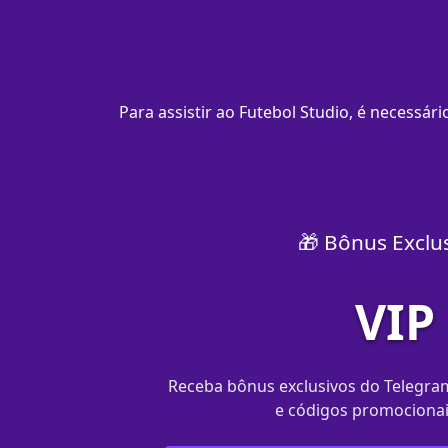
Para assistir ao Futebol Studio, é necessár
🎁 Bônus Exclu
VIP
Receba bônus exclusivos do Telegra
e códigos promocionai