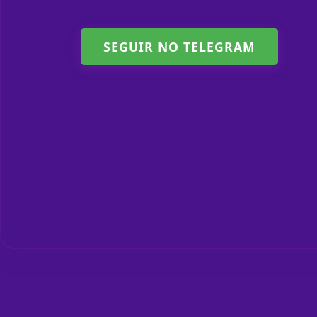
SEGUIR NO TELEGRAM