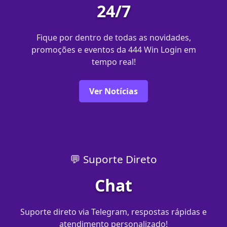
24/7
Fique por dentro de todas as novidades,
promoções e eventos da 444 Win Login em
tempo real!
Ver Notícias
💬 Suporte Direto
Chat
Suporte direto via Telegram, respostas rápidas e
atendimento personalizado!