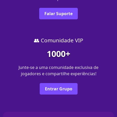
Falar Suporte
👥 Comunidade VIP
1000+
Junte-se a uma comunidade exclusiva de
jogadores e compartilhe experiências!
Entrar Grupo