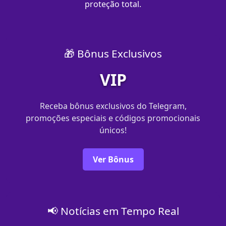
proteção total.
🎁 Bônus Exclusivos
VIP
Receba bônus exclusivos do Telegram,
promoções especiais e códigos promocionais
únicos!
Ver Bônus
📢 Notícias em Tempo Real