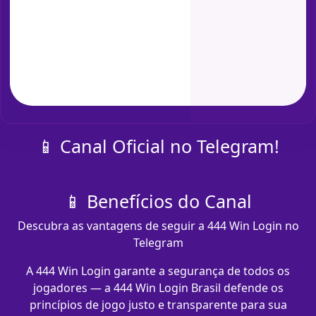
📱 Canal Oficial no Telegram!
📱 Benefícios do Canal
Descubra as vantagens de seguir a 444 Win Login no
Telegram
A 444 Win Login garante a segurança de todos os
jogadores — a 444 Win Login Brasil defende os
princípios de jogo justo e transparente para sua