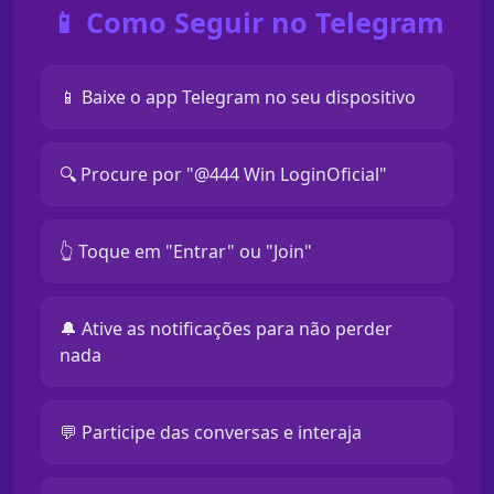
📱 Como Seguir no Telegram
📱 Baixe o app Telegram no seu dispositivo
🔍 Procure por "@444 Win LoginOficial"
👆 Toque em "Entrar" ou "Join"
🔔 Ative as notificações para não perder
nada
💬 Participe das conversas e interaja