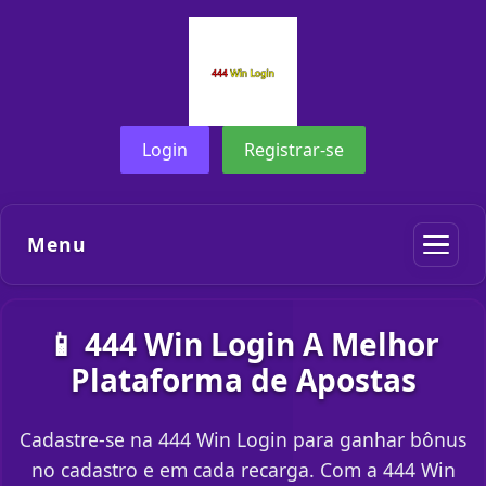
Login
Registrar-se
Menu
📱 444 Win Login A Melhor
Plataforma de Apostas
Cadastre-se na 444 Win Login para ganhar bônus
no cadastro e em cada recarga. Com a 444 Win