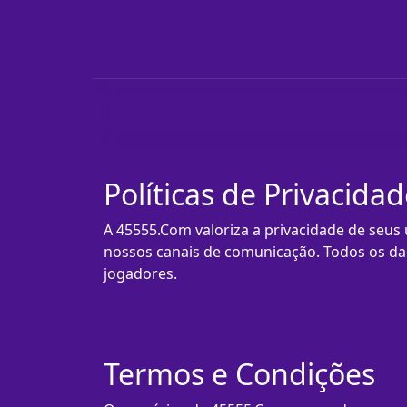
Políticas de Privacida
A 45555.Com valoriza a privacidade de seu
nossos canais de comunicação. Todos os dad
jogadores.
Termos e Condições