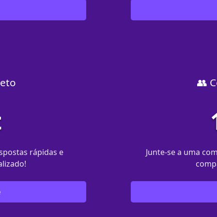
reto
👥 
t
espostas rápidas e
Junte-se a uma com
lizado!
compa
e