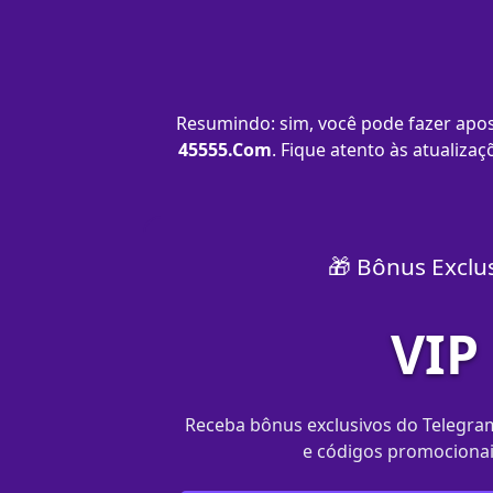
Resumindo: sim, você pode fazer apos
45555.Com
. Fique atento às atualiza
🎁 Bônus Exclu
VIP
Receba bônus exclusivos do Telegra
e códigos promocionai