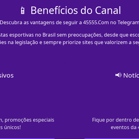
📱 Benefícios do Canal
Descubra as vantagens de seguir a 45555.Com no Telegra
tas esportivas no Brasil sem preocupações, desde que esc
ções na legislação e sempre priorize sites que valorizem a s
sivos
📢 Notí
m, promoções especiais
Fique por dentro d
s únicos!
eventos da 