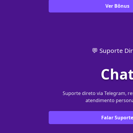
Ver Bônus
💬 Suporte Di
Cha
Suporte direto via Telegram, r
atendimento persona
Falar Suport