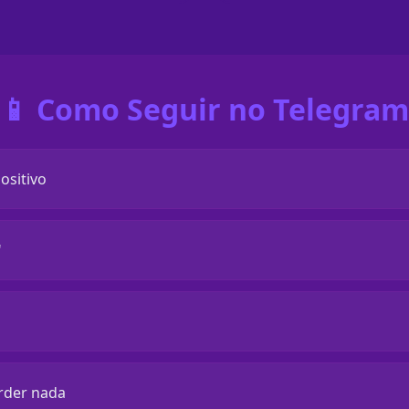
📱 Como Seguir no Telegram
ositivo
"
erder nada