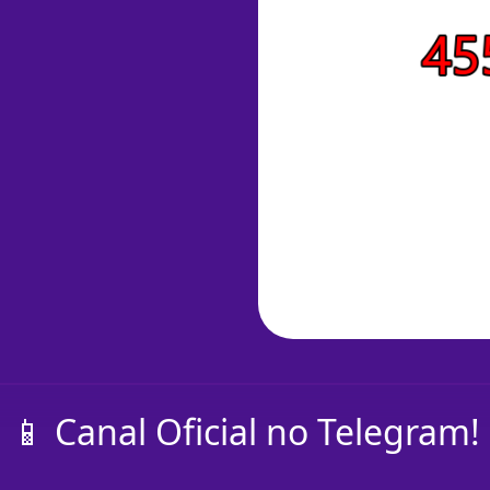
📱 Canal Oficial no Telegram!