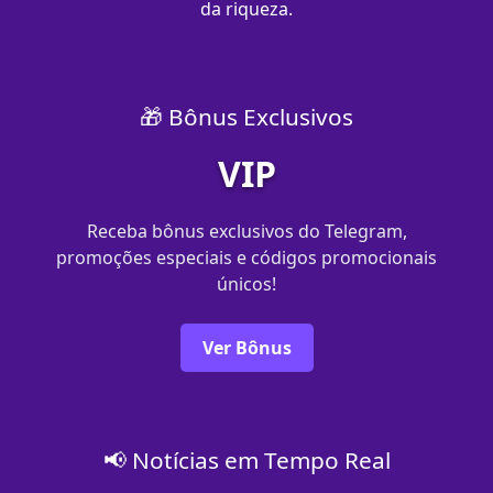
da riqueza.
🎁 Bônus Exclusivos
VIP
Receba bônus exclusivos do Telegram,
promoções especiais e códigos promocionais
únicos!
Ver Bônus
📢 Notícias em Tempo Real