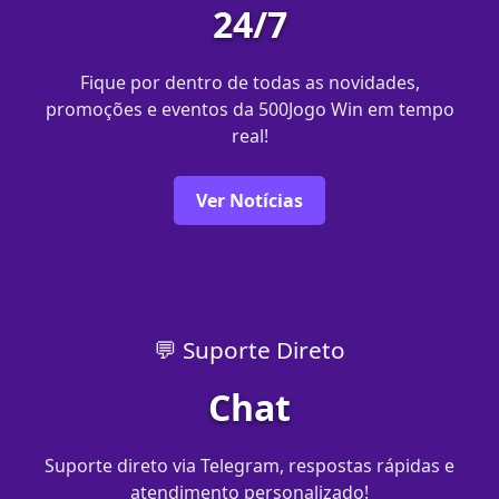
24/7
Fique por dentro de todas as novidades,
promoções e eventos da 500Jogo Win em tempo
real!
Ver Notícias
💬 Suporte Direto
Chat
Suporte direto via Telegram, respostas rápidas e
atendimento personalizado!