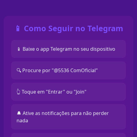
📱 Como Seguir no Telegram
📱 Baixe o app Telegram no seu dispositivo
🔍 Procure por "@5536 ComOficial"
👆 Toque em "Entrar" ou "Join"
🔔 Ative as notificações para não perder
nada