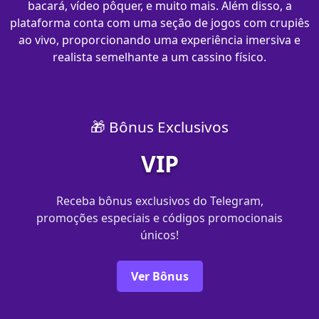
bacará, vídeo pôquer, e muito mais. Além disso, a
plataforma conta com uma seção de jogos com crupiês
ao vivo, proporcionando uma experiência imersiva e
realista semelhante a um cassino físico.
🎁 Bônus Exclusivos
VIP
Receba bônus exclusivos do Telegram,
promoções especiais e códigos promocionais
únicos!
Ver Bônus