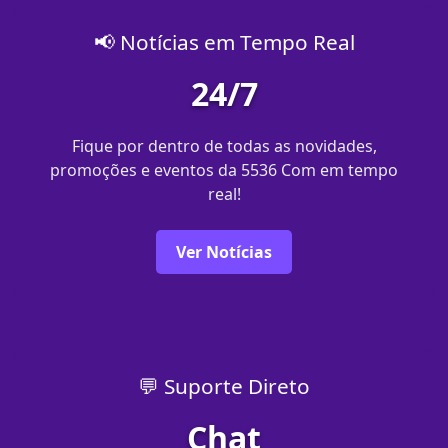
📢 Notícias em Tempo Real
24/7
Fique por dentro de todas as novidades,
promoções e eventos da 5536 Com em tempo
real!
Ver Notícias
💬 Suporte Direto
Chat