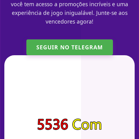
você tem acesso a promoções incríveis e uma
experiência de jogo inigualável. Junte-se aos
vencedores agora!
SEGUIR NO TELEGRAM