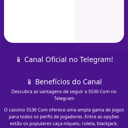
📱 Canal Oficial no Telegram!
📱 Benefícios do Canal
Descubra as vantagens de seguir a 5536 Com no
Telegram
O cassino 5536 Com oferece uma ampla gama de jogos
para todos os perfis de jogadores. Entre as opções
estão os populares caça-níqueis, roleta, blackjack,