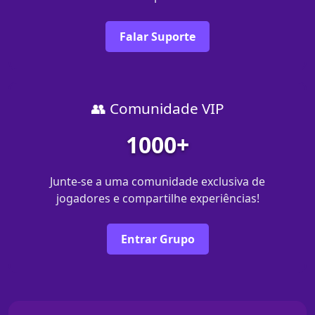
Falar Suporte
👥 Comunidade VIP
1000+
Junte-se a uma comunidade exclusiva de
jogadores e compartilhe experiências!
Entrar Grupo