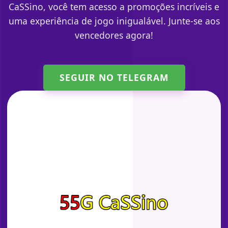
CaSSino, você tem acesso a promoções incríveis e
uma experiência de jogo inigualável. Junte-se aos
vencedores agora!
SEGUIR NO TELEGRAM