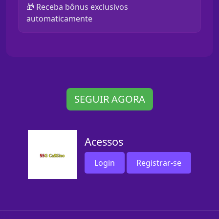
🎁 Receba bônus exclusivos
automaticamente
SEGUIR AGORA
Acessos
Login
Registrar-se