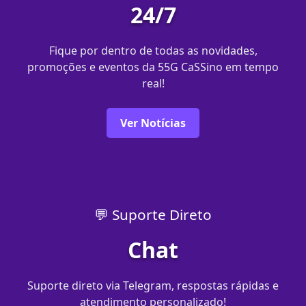
24/7
Fique por dentro de todas as novidades,
promoções e eventos da 55G CaSSino em tempo
real!
Ver Notícias
💬 Suporte Direto
Chat
Suporte direto via Telegram, respostas rápidas e
atendimento personalizado!