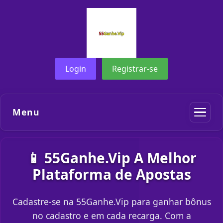
Login
Registrar-se
Menu
📱 55Ganhe.Vip A Melhor
Plataforma de Apostas
Cadastre-se na 55Ganhe.Vip para ganhar bônus
no cadastro e em cada recarga. Com a