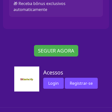
🎁 Receba bônus exclusivos
automaticamente
SEGUIR AGORA
Acessos
Login
Registrar-se