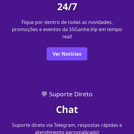
24/7
Fique por dentro de todas as novidades,
promoções e eventos da 55Ganhe.Vip em tempo
real!
Ver Notícias
💬 Suporte Direto
Chat
Suporte direto via Telegram, respostas rápidas e
atendimento personalizado!