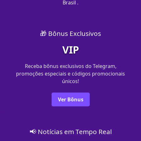
Brasil .
🎁 Bônus Exclusivos
VIP
Receba bônus exclusivos do Telegram,
promoções especiais e códigos promocionais
únicos!
Ver Bônus
📢 Notícias em Tempo Real