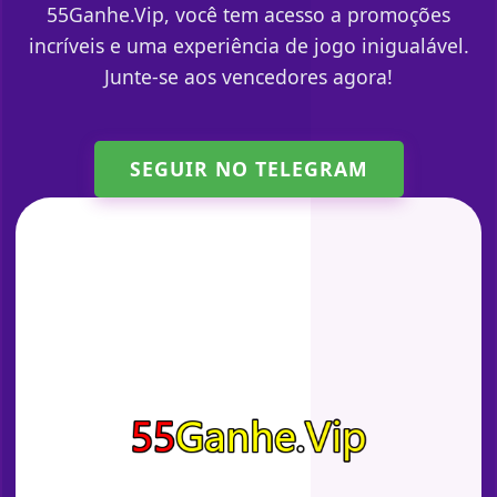
55Ganhe.Vip, você tem acesso a promoções
incríveis e uma experiência de jogo inigualável.
Junte-se aos vencedores agora!
SEGUIR NO TELEGRAM