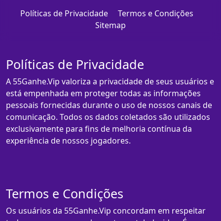
Políticas de Privacidade
Termos e Condições
Sitemap
Políticas de Privacidade
A 55Ganhe.Vip valoriza a privacidade de seus usuários e
está empenhada em proteger todas as informações
pessoais fornecidas durante o uso de nossos canais de
comunicação. Todos os dados coletados são utilizados
exclusivamente para fins de melhoria contínua da
experiência de nossos jogadores.
Termos e Condições
Os usuários da 55Ganhe.Vip concordam em respeitar