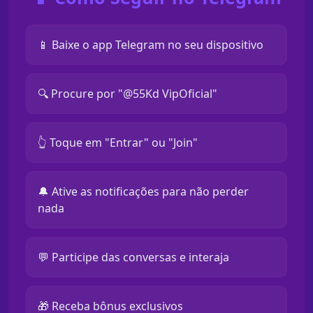
📱 Baixe o app Telegram no seu dispositivo
🔍 Procure por "@55Kd VipOficial"
👆 Toque em "Entrar" ou "Join"
🔔 Ative as notificações para não perder
nada
💬 Participe das conversas e interaja
🎁 Receba bônus exclusivos