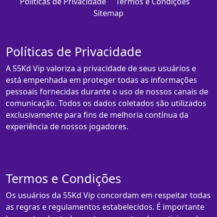
Políticas de Privacidade
Termos e Condições
Sitemap
Políticas de Privacidade
A 55Kd Vip valoriza a privacidade de seus usuários e
está empenhada em proteger todas as informações
pessoais fornecidas durante o uso de nossos canais de
comunicação. Todos os dados coletados são utilizados
exclusivamente para fins de melhoria contínua da
experiência de nossos jogadores.
Termos e Condições
Os usuários da 55Kd Vip concordam em respeitar todas
as regras e regulamentos estabelecidos. É importante