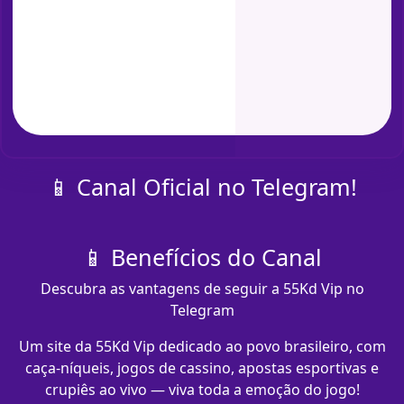
📱 Canal Oficial no Telegram!
📱 Benefícios do Canal
Descubra as vantagens de seguir a 55Kd Vip no
Telegram
Um site da 55Kd Vip dedicado ao povo brasileiro, com
caça-níqueis, jogos de cassino, apostas esportivas e
crupiês ao vivo — viva toda a emoção do jogo!