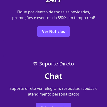
Fique por dentro de todas as novidades,
promoções e eventos da 55XX em tempo real!
Ver Notícias
💬 Suporte Direto
Chat
Suporte direto via Telegram, respostas rápidas e
atendimento personalizado!