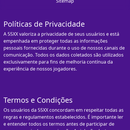
Sitemap
Políticas de Privacidade
A 55XX valoriza a privacidade de seus usuários e está
empenhada em proteger todas as informações
pessoais fornecidas durante o uso de nossos canais de
comunicação. Todos os dados coletados são utilizados
exclusivamente para fins de melhoria contínua da
experiência de nossos jogadores.
Termos e Condições
Os usuários da 55XX concordam em respeitar todas as
regras e regulamentos estabelecidos. É importante ler
e entender todos os termos antes de participar de