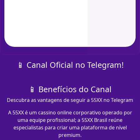
📱 Canal Oficial no Telegram!
📱 Benefícios do Canal
Descubra as vantagens de seguir a 55XX no Telegram
A 55XX é um cassino online corporativo operado por
uma equipe profissional; a 55XX Brasil reúne
especialistas para criar uma plataforma de nível
premium.