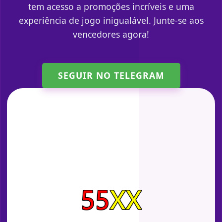
tem acesso a promoções incríveis e uma
experiência de jogo inigualável. Junte-se aos
vencedores agora!
SEGUIR NO TELEGRAM