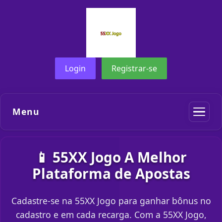
Login
Registrar-se
Menu
📱 55XX Jogo A Melhor
Plataforma de Apostas
Cadastre-se na 55XX Jogo para ganhar bônus no
cadastro e em cada recarga. Com a 55XX Jogo,