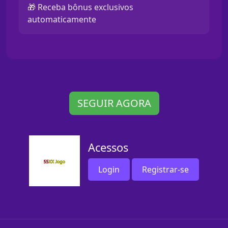
🎁 Receba bônus exclusivos
automaticamente
SEGUIR AGORA
Acessos
Login
Registrar-se