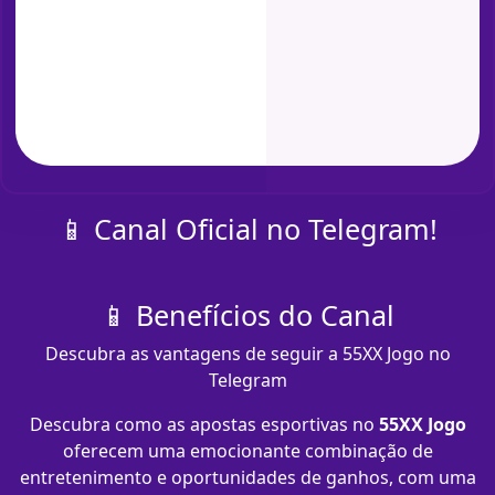
📱 Canal Oficial no Telegram!
📱 Benefícios do Canal
Descubra as vantagens de seguir a 55XX Jogo no
Telegram
Descubra como as apostas esportivas no
55XX Jogo
oferecem uma emocionante combinação de
entretenimento e oportunidades de ganhos, com uma