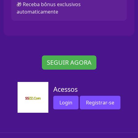
🎁 Receba bônus exclusivos
automaticamente
SEGUIR AGORA
Acessos
Login
Registrar-se