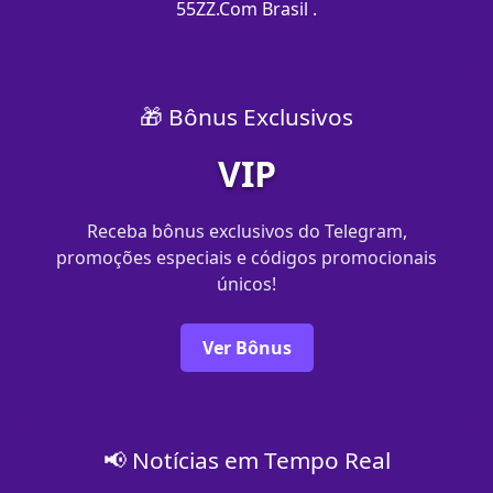
55ZZ.Com Brasil .
🎁 Bônus Exclusivos
VIP
Receba bônus exclusivos do Telegram,
promoções especiais e códigos promocionais
únicos!
Ver Bônus
📢 Notícias em Tempo Real