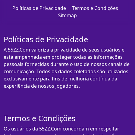
Políticas de Privacidade
Termos e Condições
Sitemap
Políticas de Privacidade
A 55ZZ.Com valoriza a privacidade de seus usuários e
está empenhada em proteger todas as informações
pessoais fornecidas durante o uso de nossos canais de
comunicação. Todos os dados coletados são utilizados
exclusivamente para fins de melhoria contínua da
experiência de nossos jogadores.
Termos e Condições
Os usuários da 55ZZ.Com concordam em respeitar