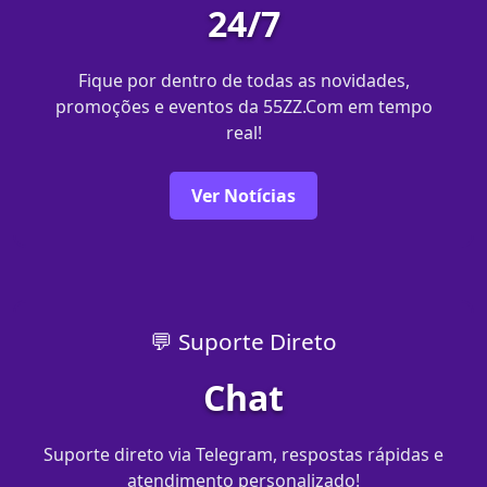
24/7
Fique por dentro de todas as novidades,
promoções e eventos da 55ZZ.Com em tempo
real!
Ver Notícias
💬 Suporte Direto
Chat
Suporte direto via Telegram, respostas rápidas e
atendimento personalizado!