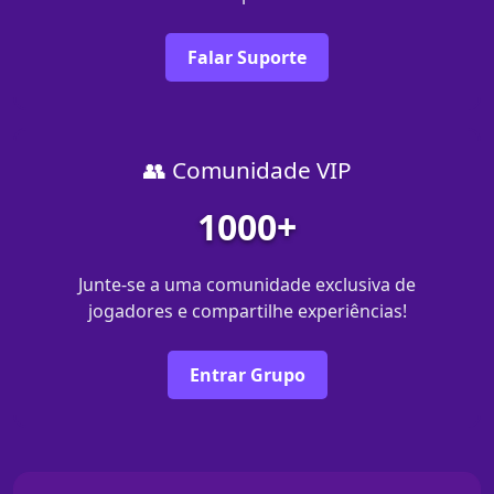
Falar Suporte
👥 Comunidade VIP
1000+
Junte-se a uma comunidade exclusiva de
jogadores e compartilhe experiências!
Entrar Grupo