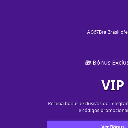
A 567Bra Brasil of
🎁 Bônus Exclu
VIP
Receba bônus exclusivos do Telegra
e códigos promocionai
Ver Bônus