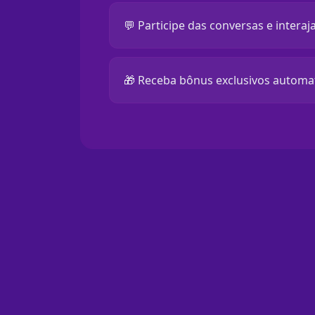
💬 Participe das conversas e interaj
🎁 Receba bônus exclusivos autom