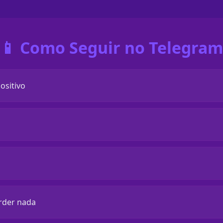
📱 Como Seguir no Telegram
ositivo
erder nada