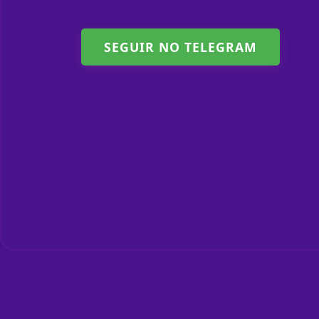
SEGUIR NO TELEGRAM