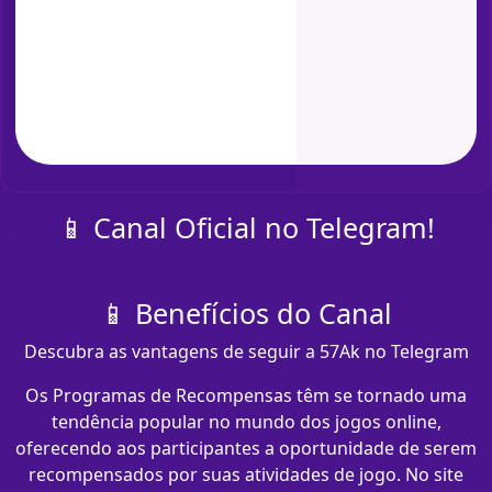
📱 Canal Oficial no Telegram!
📱 Benefícios do Canal
Descubra as vantagens de seguir a 57Ak no Telegram
Os Programas de Recompensas têm se tornado uma
tendência popular no mundo dos jogos online,
oferecendo aos participantes a oportunidade de serem
recompensados por suas atividades de jogo. No site