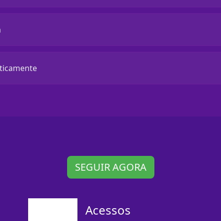
a
aticamente
SEGUIR AGORA
Acessos