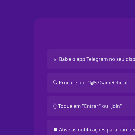
📱 Baixe o app Telegram no seu disp
🔍 Procure por "@57GameOficial"
👆 Toque em "Entrar" ou "Join"
🔔 Ative as notificações para não p