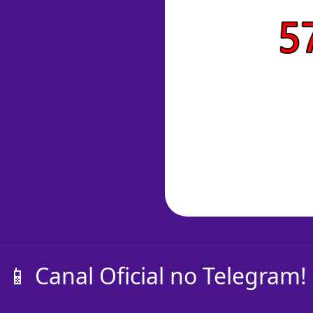
📱 Canal Oficial no Telegram!