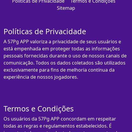
Políticas de Privacidade
Termos e Condições
Sitemap
Políticas de Privacidade
A 57Pg APP valoriza a privacidade de seus usuários e
está empenhada em proteger todas as informações
pessoais fornecidas durante o uso de nossos canais de
comunicação. Todos os dados coletados são utilizados
exclusivamente para fins de melhoria contínua da
experiência de nossos jogadores.
Termos e Condições
Os usuários da 57Pg APP concordam em respeitar
todas as regras e regulamentos estabelecidos. É