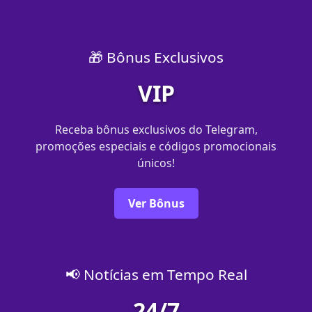
🎁 Bônus Exclusivos
VIP
Receba bônus exclusivos do Telegram,
promoções especiais e códigos promocionais
únicos!
Ver Bônus
📢 Notícias em Tempo Real
24/7