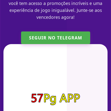
você tem acesso a promoções incríveis e uma
experiência de jogo inigualável. Junte-se aos
vencedores agora!
SEGUIR NO TELEGRAM