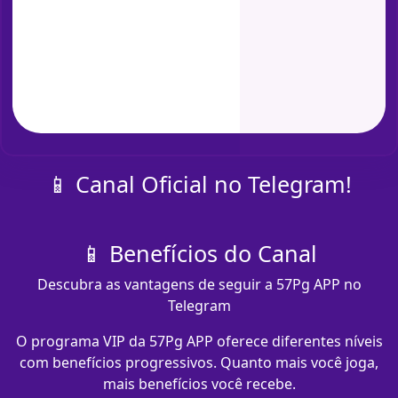
📱 Canal Oficial no Telegram!
📱 Benefícios do Canal
Descubra as vantagens de seguir a 57Pg APP no
Telegram
O programa VIP da 57Pg APP oferece diferentes níveis
com benefícios progressivos. Quanto mais você joga,
mais benefícios você recebe.