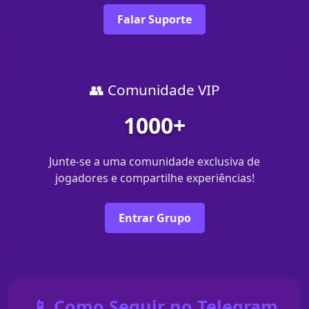
Falar Suporte
👥 Comunidade VIP
1000+
Junte-se a uma comunidade exclusiva de
jogadores e compartilhe experiências!
Entrar Grupo
📱 Como Seguir no Telegram