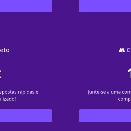
reto
👥 
t
espostas rápidas e
Junte-se a uma com
lizado!
compa
e