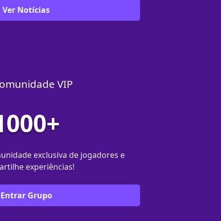
Ver Notícias
Comunidade VIP
1000+
unidade exclusiva de jogadores e
rtilhe experiências!
Entrar Grupo