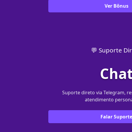
Ver Bônus
💬 Suporte Di
Cha
Suporte direto via Telegram, r
atendimento persona
Falar Suport