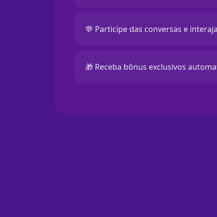
💬 Participe das conversas e interaj
🎁 Receba bônus exclusivos autom