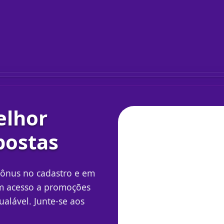
elhor
postas
bônus no cadastro e em
em acesso a promoções
ualável. Junte-se aos