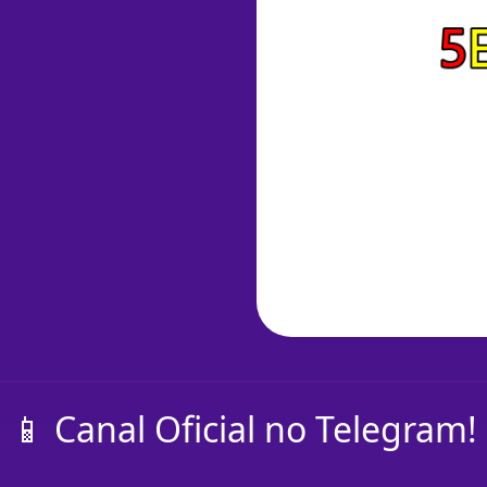
📱 Canal Oficial no Telegram!