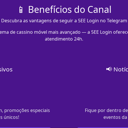
📱 Benefícios do Canal
Descubra as vantagens de seguir a 5EE Login no Telegram
istema de cassino móvel mais avançado — a 5EE Login oferec
atendimento 24h.
sivos
📢 Notí
m, promoções especiais
Fique por dentro d
s únicos!
eventos da