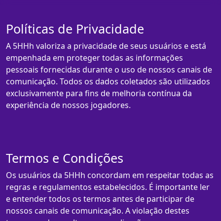
Políticas de Privacidade
A 5HHh valoriza a privacidade de seus usuários e está
empenhada em proteger todas as informações
pessoais fornecidas durante o uso de nossos canais de
comunicação. Todos os dados coletados são utilizados
exclusivamente para fins de melhoria contínua da
experiência de nossos jogadores.
Termos e Condições
Os usuários da 5HHh concordam em respeitar todas as
regras e regulamentos estabelecidos. É importante ler
e entender todos os termos antes de participar de
nossos canais de comunicação. A violação destes