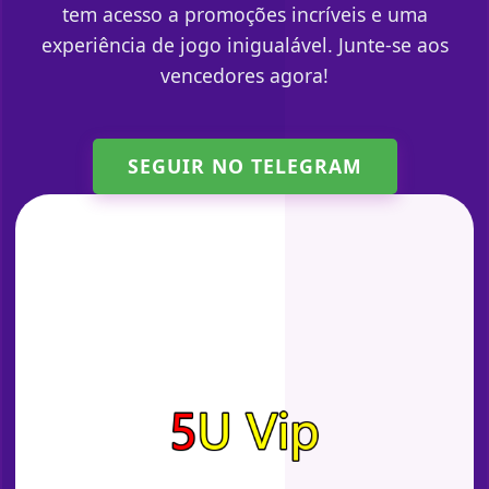
tem acesso a promoções incríveis e uma
experiência de jogo inigualável. Junte-se aos
vencedores agora!
SEGUIR NO TELEGRAM