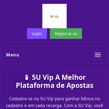
Login
Registrar-se
Menu
📱 5U Vip A Melhor
Plataforma de Apostas
Cadastre-se na 5U Vip para ganhar bônus no
cadastro e em cada recarga. Com a 5U Vip, você