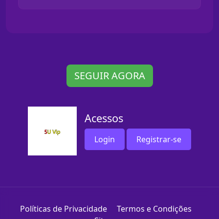
SEGUIR AGORA
Acessos
Login
Registrar-se
Políticas de Privacidade
Termos e Condições