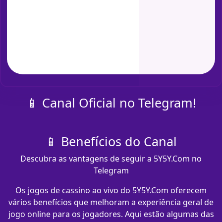
📱 Canal Oficial no Telegram!
📱 Benefícios do Canal
Descubra as vantagens de seguir a 5Y5Y.Com no
Telegram
Os jogos de cassino ao vivo do 5Y5Y.Com oferecem
vários benefícios que melhoram a experiência geral de
jogo online para os jogadores. Aqui estão algumas das