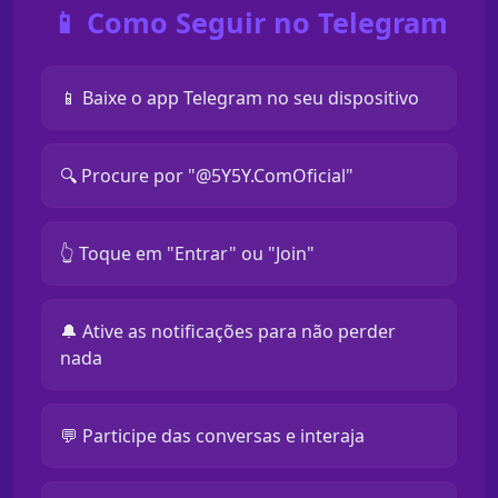
📱 Como Seguir no Telegram
📱 Baixe o app Telegram no seu dispositivo
🔍 Procure por "@5Y5Y.ComOficial"
👆 Toque em "Entrar" ou "Join"
🔔 Ative as notificações para não perder
nada
💬 Participe das conversas e interaja