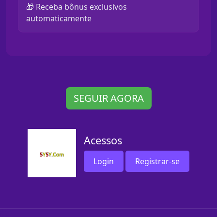
🎁 Receba bônus exclusivos
automaticamente
SEGUIR AGORA
Acessos
Login
Registrar-se