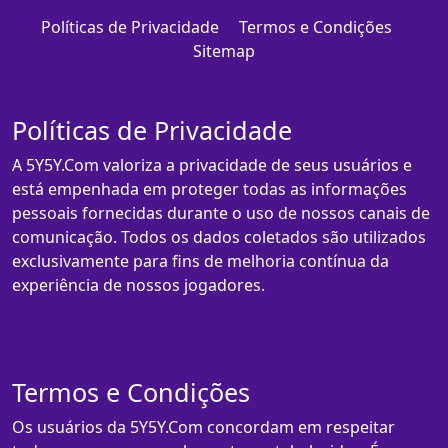
Políticas de Privacidade
Termos e Condições
Sitemap
Políticas de Privacidade
A 5Y5Y.Com valoriza a privacidade de seus usuários e
está empenhada em proteger todas as informações
pessoais fornecidas durante o uso de nossos canais de
comunicação. Todos os dados coletados são utilizados
exclusivamente para fins de melhoria contínua da
experiência de nossos jogadores.
Termos e Condições
Os usuários da 5Y5Y.Com concordam em respeitar