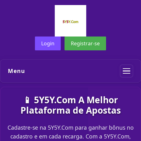
Login
Registrar-se
Menu
📱 5Y5Y.Com A Melhor
Plataforma de Apostas
Cadastre-se na 5Y5Y.Com para ganhar bônus no
cadastro e em cada recarga. Com a 5Y5Y.Com,