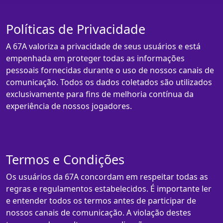
Políticas de Privacidade
A 67A valoriza a privacidade de seus usuários e está
empenhada em proteger todas as informações
pessoais fornecidas durante o uso de nossos canais de
comunicação. Todos os dados coletados são utilizados
exclusivamente para fins de melhoria contínua da
experiência de nossos jogadores.
Termos e Condições
Os usuários da 67A concordam em respeitar todas as
regras e regulamentos estabelecidos. É importante ler
e entender todos os termos antes de participar de
nossos canais de comunicação. A violação destes