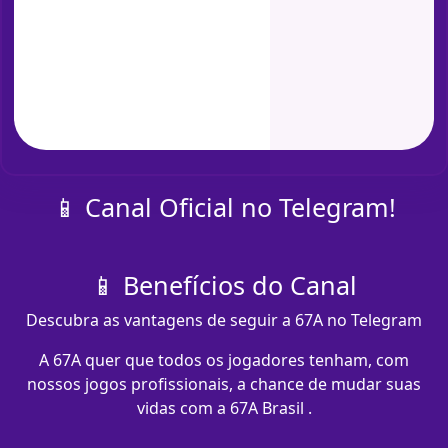
📱 Canal Oficial no Telegram!
📱 Benefícios do Canal
Descubra as vantagens de seguir a 67A no Telegram
A 67A quer que todos os jogadores tenham, com
nossos jogos profissionais, a chance de mudar suas
vidas com a 67A Brasil .