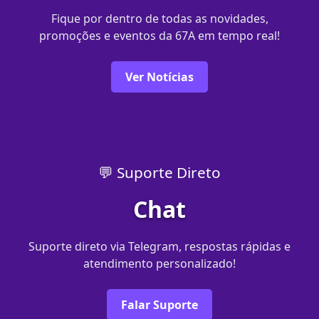
Fique por dentro de todas as novidades,
promoções e eventos da 67A em tempo real!
Ver Notícias
💬 Suporte Direto
Chat
Suporte direto via Telegram, respostas rápidas e
atendimento personalizado!
Falar Suporte