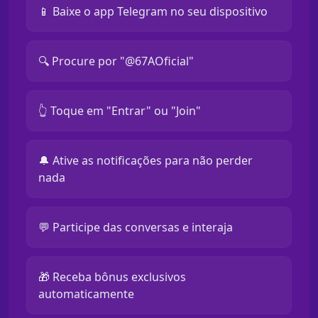
📱 Baixe o app Telegram no seu dispositivo
🔍 Procure por "@67AOficial"
👆 Toque em "Entrar" ou "Join"
🔔 Ative as notificações para não perder
nada
💬 Participe das conversas e interaja
🎁 Receba bônus exclusivos
automaticamente