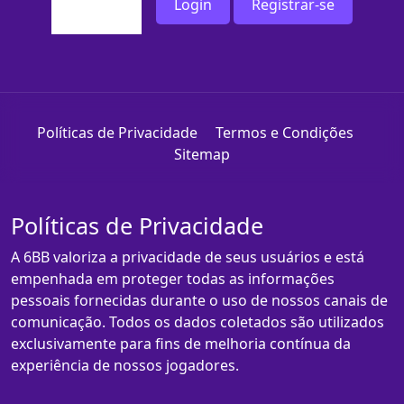
Login
Registrar-se
Políticas de Privacidade
Termos e Condições
Sitemap
Políticas de Privacidade
A 6BB valoriza a privacidade de seus usuários e está
empenhada em proteger todas as informações
pessoais fornecidas durante o uso de nossos canais de
comunicação. Todos os dados coletados são utilizados
exclusivamente para fins de melhoria contínua da
experiência de nossos jogadores.