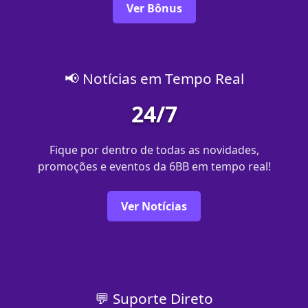
Ver Bônus
📢 Notícias em Tempo Real
24/7
Fique por dentro de todas as novidades,
promoções e eventos da 6BB em tempo real!
Ver Notícias
💬 Suporte Direto