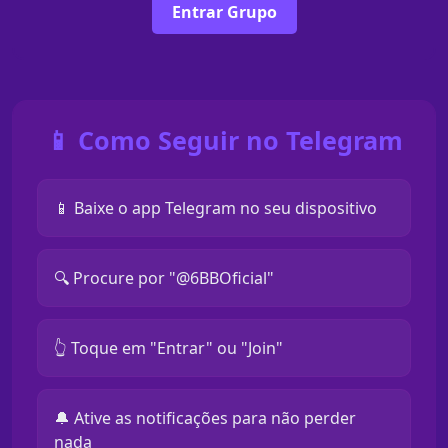
Entrar Grupo
📱 Como Seguir no Telegram
📱 Baixe o app Telegram no seu dispositivo
🔍 Procure por "@6BBOficial"
👆 Toque em "Entrar" ou "Join"
🔔 Ative as notificações para não perder
nada