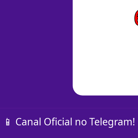
📱 Canal Oficial no Telegram!