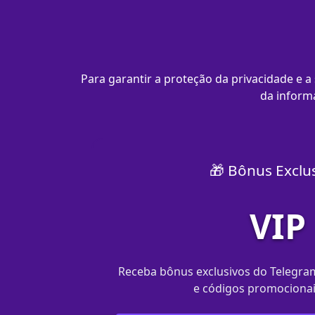
Para garantir a proteção da privacidade e 
da inform
🎁 Bônus Exclu
VIP
Receba bônus exclusivos do Telegra
e códigos promocionai