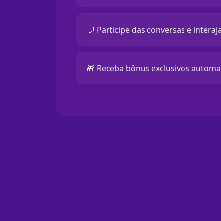
💬 Participe das conversas e interaj
🎁 Receba bônus exclusivos autom