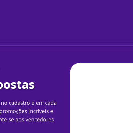
postas
 no cadastro e em cada
promoções incríveis e
unte-se aos vencedores