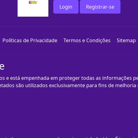
Login
Registrar-se
Políticas de Privacidade
Termos e Condições
Sitemap
de
rios e está empenhada em proteger todas as informações p
tados são utilizados exclusivamente para fins de melhoria