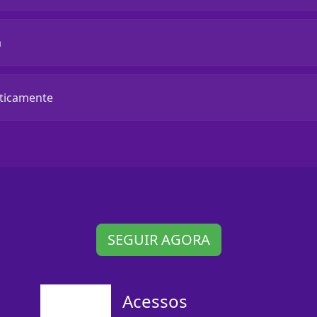
a
aticamente
SEGUIR AGORA
Acessos