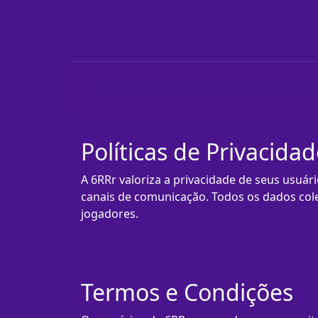
Políticas de Privacida
A 6RRr valoriza a privacidade de seus usuá
canais de comunicação. Todos os dados cole
jogadores.
Termos e Condições