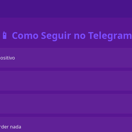
📱 Como Seguir no Telegram
ositivo
erder nada