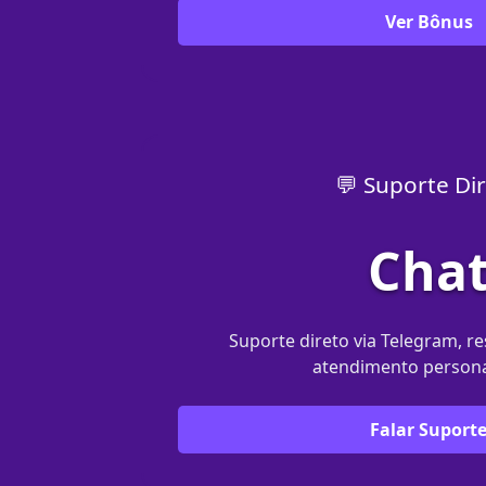
Ver Bônus
💬 Suporte Di
Cha
Suporte direto via Telegram, r
atendimento persona
Falar Suport