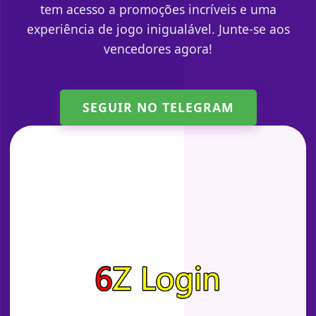
tem acesso a promoções incríveis e uma
experiência de jogo inigualável. Junte-se aos
vencedores agora!
SEGUIR NO TELEGRAM