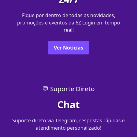
Fique por dentro de todas as novidades,
promoções e eventos da 6Z Login em tempo
real!
Ver Notícias
💬 Suporte Direto
Chat
Suporte direto via Telegram, respostas rápidas e
atendimento personalizado!