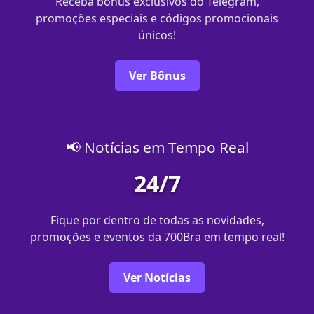
Receba bônus exclusivos do Telegram,
promoções especiais e códigos promocionais
únicos!
Ver Bônus
📢 Notícias em Tempo Real
24/7
Fique por dentro de todas as novidades,
promoções e eventos da 700Bra em tempo real!
Ver Notícias