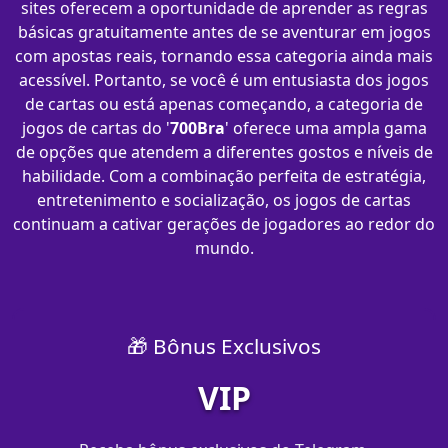
sites oferecem a oportunidade de aprender as regras
básicas gratuitamente antes de se aventurar em jogos
com apostas reais, tornando essa categoria ainda mais
acessível. Portanto, se você é um entusiasta dos jogos
de cartas ou está apenas começando, a categoria de
jogos de cartas do '
700Bra
' oferece uma ampla gama
de opções que atendem a diferentes gostos e níveis de
habilidade. Com a combinação perfeita de estratégia,
entretenimento e socialização, os jogos de cartas
continuam a cativar gerações de jogadores ao redor do
mundo.
🎁 Bônus Exclusivos
VIP