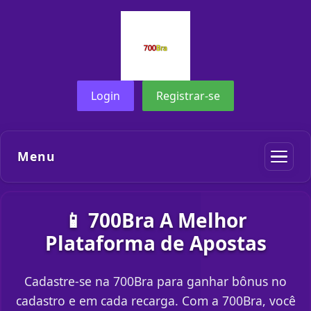
Login
Registrar-se
Menu
📱 700Bra A Melhor
Plataforma de Apostas
Cadastre-se na 700Bra para ganhar bônus no
cadastro e em cada recarga. Com a 700Bra, você