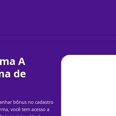
rma A
ma de
ganhar bônus no cadastro
rma, você tem acesso a