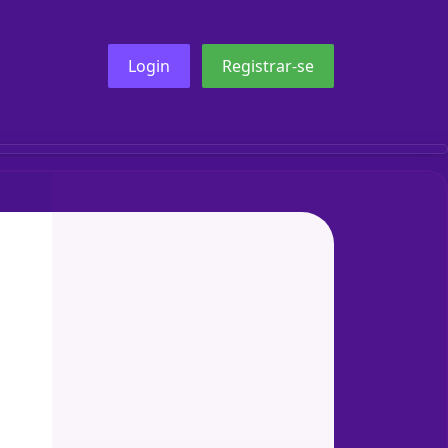
Login
Registrar-se