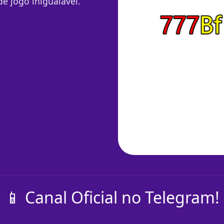
e jogo inigualável.
📱 Canal Oficial no Telegram!