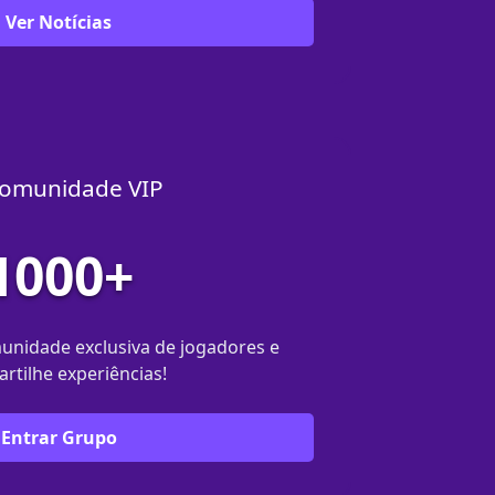
Ver Notícias
Comunidade VIP
1000+
unidade exclusiva de jogadores e
rtilhe experiências!
Entrar Grupo