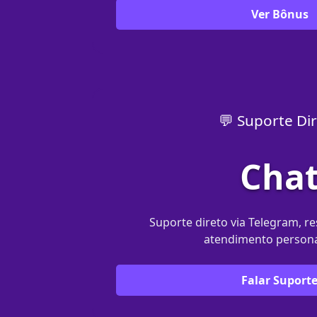
Ver Bônus
💬 Suporte Di
Cha
Suporte direto via Telegram, r
atendimento persona
Falar Suport