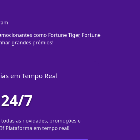
gram
 emocionantes como Fortune Tiger, Fortune
anhar grandes prêmios!
cias em Tempo Real
24/7
e todas as novidades, promoções e
Bf Plataforma em tempo real!