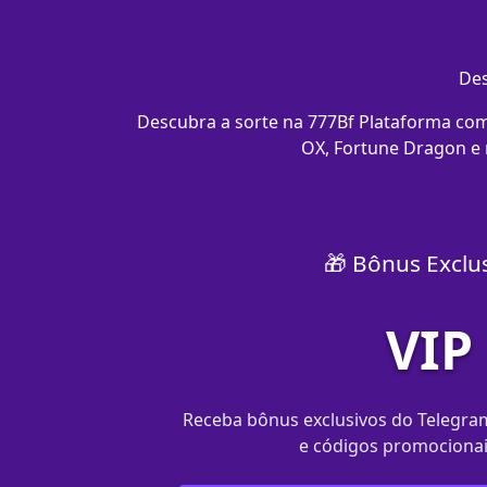
Des
Descubra a sorte na 777Bf Plataforma com
OX, Fortune Dragon e 
🎁 Bônus Exclu
VIP
Receba bônus exclusivos do Telegra
e códigos promocionai