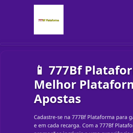
📱 777Bf Platafo
Melhor Platafor
Apostas
Cadastre-se na 777Bf Plataforma para 
e em cada recarga. Com a 777Bf Platafo