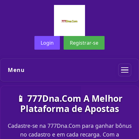
Login
Registrar-se
Menu
📱 777Dna.Com A Melhor
Plataforma de Apostas
Cadastre-se na 777Dna.Com para ganhar bônus
no cadastro e em cada recarga. Com a