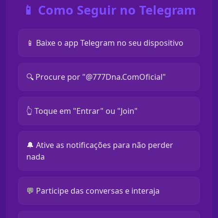
📱 Como Seguir no Telegram
📱 Baixe o app Telegram no seu dispositivo
🔍 Procure por "@777Dna.ComOficial"
👆 Toque em "Entrar" ou "Join"
🔔 Ative as notificações para não perder
nada
💬 Participe das conversas e interaja