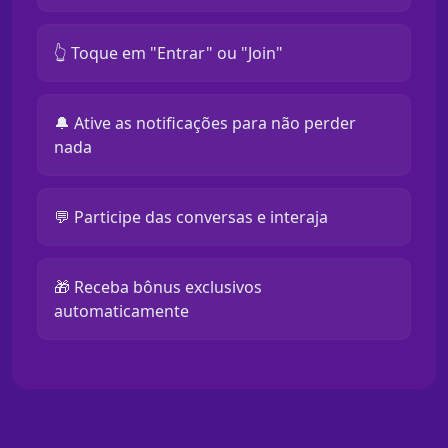
👆 Toque em "Entrar" ou "Join"
🔔 Ative as notificações para não perder
nada
💬 Participe das conversas e interaja
🎁 Receba bônus exclusivos
automaticamente