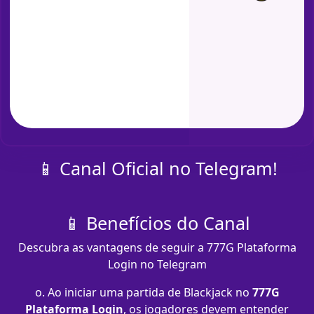
📱 Canal Oficial no Telegram!
📱 Benefícios do Canal
Descubra as vantagens de seguir a 777G Plataforma
Login no Telegram
o. Ao iniciar uma partida de Blackjack no
777G
Plataforma Login
, os jogadores devem entender