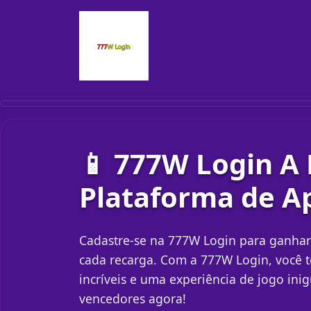
📱 777W Login A
Plataforma de A
Cadastre-se na 777W Login para ganhar
cada recarga. Com a 777W Login, você 
incríveis e uma experiência de jogo inig
vencedores agora!