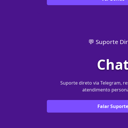
💬 Suporte Di
Cha
Suporte direto via Telegram, r
atendimento persona
Falar Suport