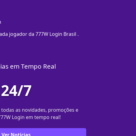
m
ada jogador da 777W Login Brasil .
cias em Tempo Real
24/7
e todas as novidades, promoções e
777W Login em tempo real!
Ver Notícias