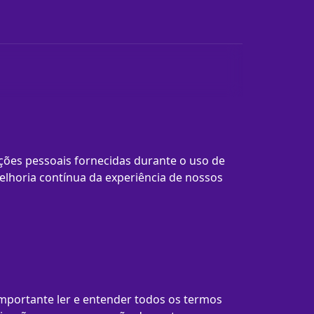
ções pessoais fornecidas durante o uso de
elhoria contínua da experiência de nossos
mportante ler e entender todos os termos