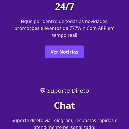
24/7
Fique por dentro de todas as novidades,
promoções e eventos da 777Win Com APP em
tempo real!
Ver Notícias
💬 Suporte Direto
Chat
Suporte direto via Telegram, respostas rápidas e
atendimento personalizado!