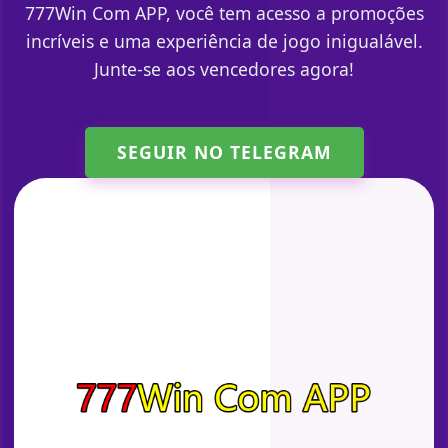
777Win Com APP, você tem acesso a promoções
incríveis e uma experiência de jogo inigualável.
Junte-se aos vencedores agora!
SEGUIR NO TELEGRAM