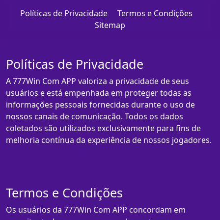
Políticas de Privacidade
Termos e Condições
Sitemap
Políticas de Privacidade
A 777Win Com APP valoriza a privacidade de seus
usuários e está empenhada em proteger todas as
informações pessoais fornecidas durante o uso de
nossos canais de comunicação. Todos os dados
coletados são utilizados exclusivamente para fins de
melhoria contínua da experiência de nossos jogadores.
Termos e Condições
Os usuários da 777Win Com APP concordam em