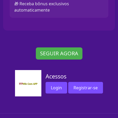
🎁 Receba bônus exclusivos
automaticamente
SEGUIR AGORA
Acessos
Login
Registrar-se