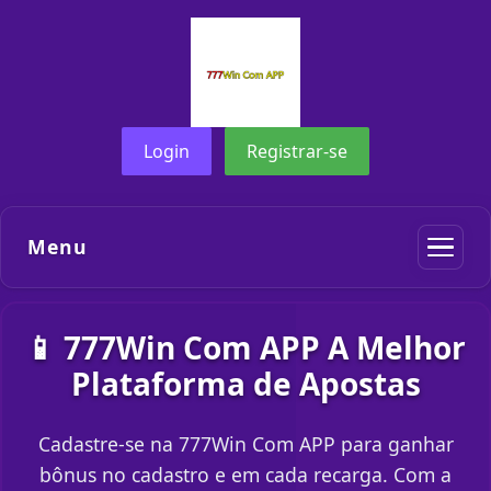
Login
Registrar-se
Menu
📱 777Win Com APP A Melhor
Plataforma de Apostas
Cadastre-se na 777Win Com APP para ganhar
bônus no cadastro e em cada recarga. Com a