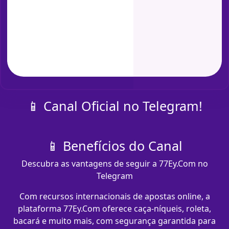
📱 Canal Oficial no Telegram!
📱 Benefícios do Canal
Descubra as vantagens de seguir a 77Ey.Com no
Telegram
Com recursos internacionais de apostas online, a
plataforma 77Ey.Com oferece caça-níqueis, roleta,
bacará e muito mais, com segurança garantida para