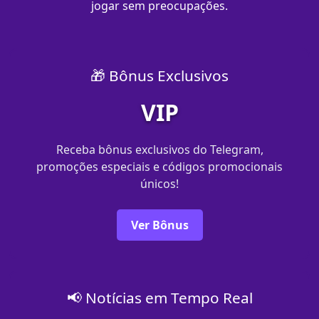
jogar sem preocupações.
🎁 Bônus Exclusivos
VIP
Receba bônus exclusivos do Telegram,
promoções especiais e códigos promocionais
únicos!
Ver Bônus
📢 Notícias em Tempo Real