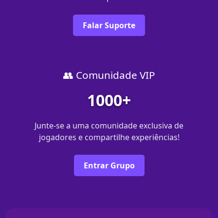
Falar Suporte
👥 Comunidade VIP
1000+
Junte-se a uma comunidade exclusiva de
jogadores e compartilhe experiências!
Entrar Grupo