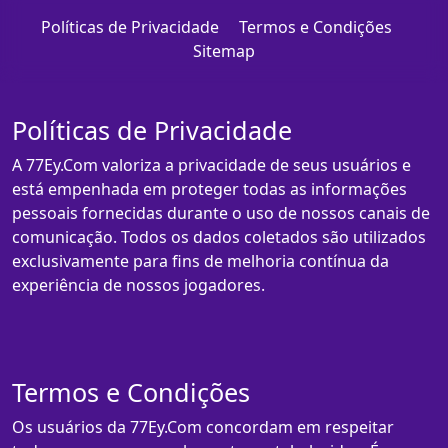
Políticas de Privacidade
Termos e Condições
Sitemap
Políticas de Privacidade
A 77Ey.Com valoriza a privacidade de seus usuários e
está empenhada em proteger todas as informações
pessoais fornecidas durante o uso de nossos canais de
comunicação. Todos os dados coletados são utilizados
exclusivamente para fins de melhoria contínua da
experiência de nossos jogadores.
Termos e Condições
Os usuários da 77Ey.Com concordam em respeitar