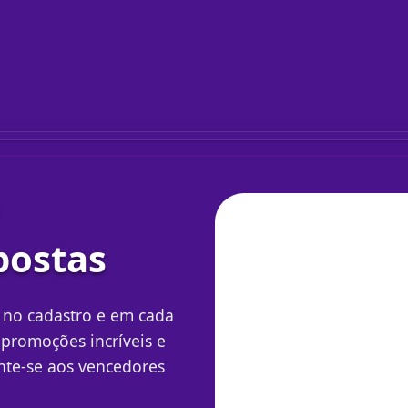
postas
 no cadastro e em cada
 promoções incríveis e
unte-se aos vencedores