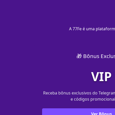
A 77Fe é uma plataforma
🎁 Bônus Exclu
VIP
Receba bônus exclusivos do Telegra
e códigos promocionai
Ver Bônus