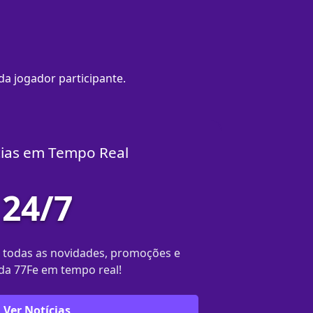
da jogador participante.
cias em Tempo Real
24/7
e todas as novidades, promoções e
da 77Fe em tempo real!
Ver Notícias