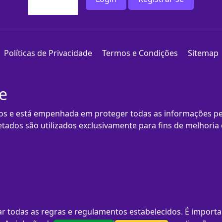
Políticas de Privacidade
Termos e Condições
Sitemap
de
rios e está empenhada em proteger todas as informações p
tados são utilizados exclusivamente para fins de melhoria
 todas as regras e regulamentos estabelecidos. É importa