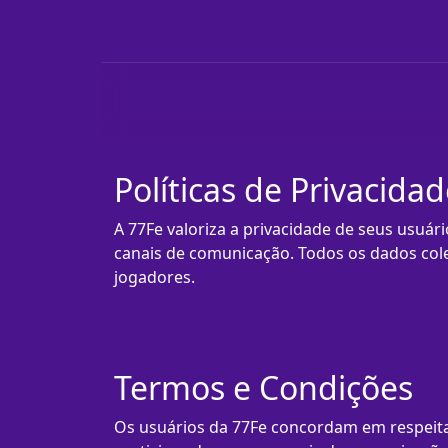
Políticas de Privacida
A 77Fe valoriza a privacidade de seus usuá
canais de comunicação. Todos os dados cole
jogadores.
Termos e Condições
Os usuários da 77Fe concordam em respeitar