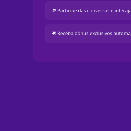
💬 Participe das conversas e interaj
🎁 Receba bônus exclusivos autom