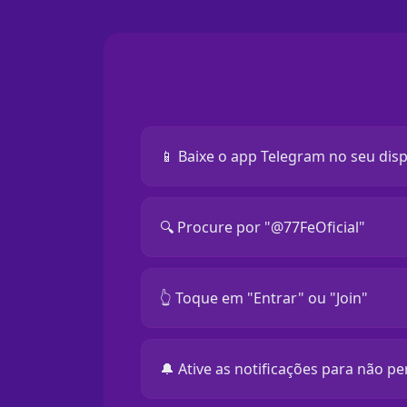
📱 Baixe o app Telegram no seu disp
🔍 Procure por "@77FeOficial"
👆 Toque em "Entrar" ou "Join"
🔔 Ative as notificações para não p