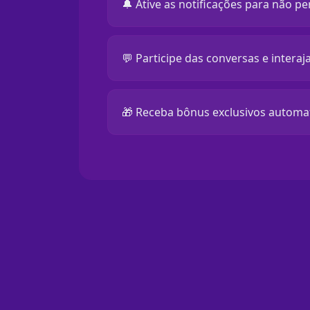
🔔 Ative as notificações para não p
💬 Participe das conversas e interaj
🎁 Receba bônus exclusivos autom