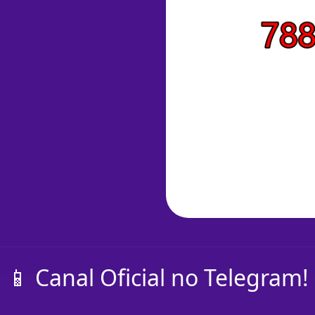
📱 Canal Oficial no Telegram!