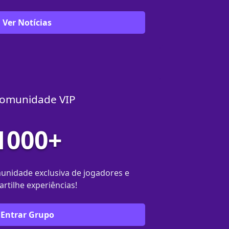
Ver Notícias
Comunidade VIP
1000+
unidade exclusiva de jogadores e
rtilhe experiências!
Entrar Grupo