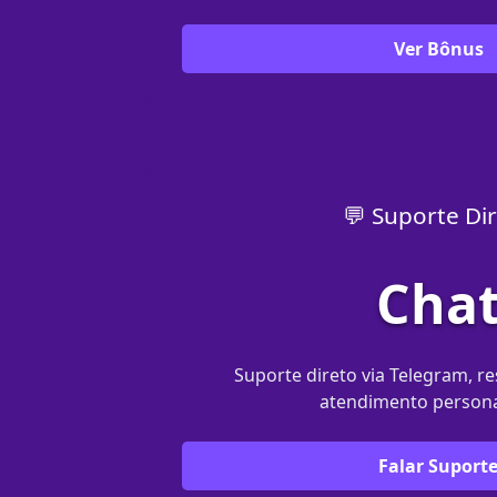
Ver Bônus
💬 Suporte Di
Cha
Suporte direto via Telegram, r
atendimento persona
Falar Suport