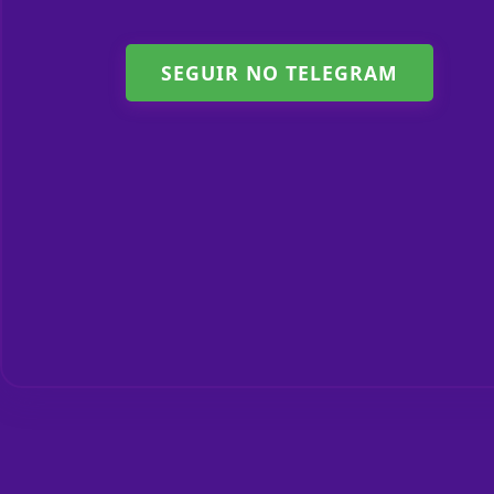
SEGUIR NO TELEGRAM