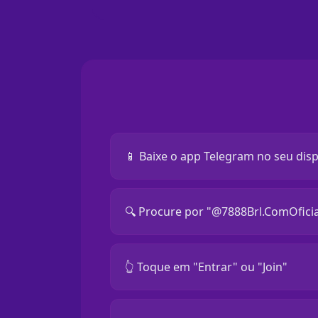
📱 Baixe o app Telegram no seu disp
🔍 Procure por "@7888Brl.ComOficia
👆 Toque em "Entrar" ou "Join"